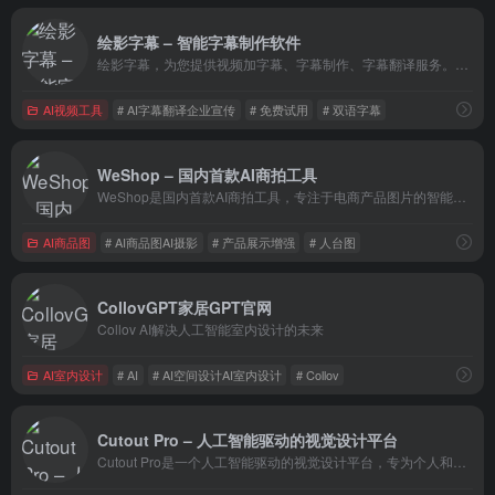
绘影字幕 – 智能字幕制作软件
绘影字幕，为您提供视频加字幕、字幕制作、字幕翻译服务。软件采用先进的语音识别技术，自动识别视频中的人声，转化成字幕。并提供翻译服务，轻松制作中英字幕、中日字幕等双语字幕。为抖音、vlog、快手、自媒体、教育课程等视频创作者提供快捷的加字幕服务。
AI视频工具
# AI字幕翻译企业宣传
# 免费试用
# 双语字幕
WeShop – 国内首款AI商拍工具
WeShop是国内首款AI商拍工具，专注于电商产品图片的智能生成。它旨在帮助品牌商家解决商品图拍摄成本高、模特贵等痛点，同时提供高效且成本效益高的解决方案。
AI商品图
# AI商品图AI摄影
# 产品展示增强
# 人台图
CollovGPT家居GPT官网
Collov AI解决人工智能室内设计的未来
AI室内设计
# AI
# AI空间设计AI室内设计
# Collov
Cutout Pro – 人工智能驱动的视觉设计平台
Cutout Pro是一个人工智能驱动的视觉设计平台，专为个人和企业用途提供广泛的产品和服务。这个平台以其特色AI工具而著称，包括图像背景去除、照片增强器和升频器、卡通自拍、背景扩散、AI艺术生成器、面部剪切、照片动画师、照片着色器、护照照片制作器、模糊背景等多种功能。