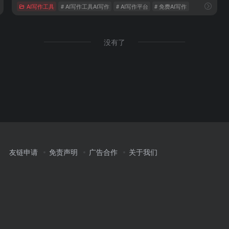
AI写作工具
# AI写作工具AI写作
# AI写作平台
# 免费AI写作
没有了
友链申请
免责声明
广告合作
关于我们