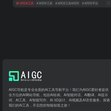
AI写作工具
# AI写作工具
# AI写作工具AI写作
# AI写作平台
AIGC导航是专业全面的AI工具导航平台！我们为AIGC爱好者提供
全方位的AI网站导航，包括AI绘画、AI智能对话、AI翻译、AI提示
词、AI工具、AI智能写作、AI 3D设计、AI视频及AI语音服务。探索
我们的AI工具，开启您的智能创造之旅！