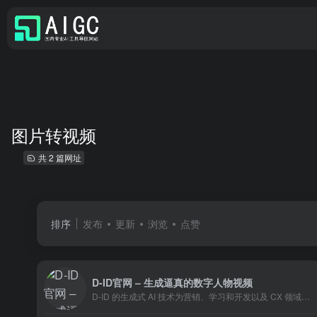
图片转视频
共 2 篇网址
排序
发布
更新
浏览
点赞
D-ID官网 – 生成逼真的数字人物视频
D-ID 的生成式 AI 技术为营销、学习和开发以及 CX 领域的专业人士以及各种内容创作者提升了视频内容。我们的平台使用户能够从文本中生成逼真的数字人物，从而显着降低大规模视频制作的成本和麻烦。客户包括财富 500 强公司、营销机构、制作公司、社交媒体平台、领先的电子学习平台和各种内容创作者。我们的解决方案可通过自助服务工作室和面向企业、制造商和开发人员的API获得。