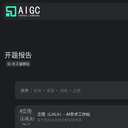
开题报告
共 2 篇网址
排序
发布
更新
浏览
点赞
立理（LitLit）- AI学术工作站
基于真实论文的文献综述神器