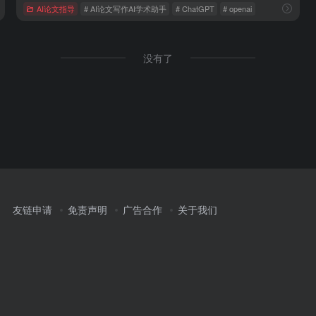
AI论文指导
# AI论文写作AI学术助手
# ChatGPT
# openai
没有了
友链申请
免责声明
广告合作
关于我们