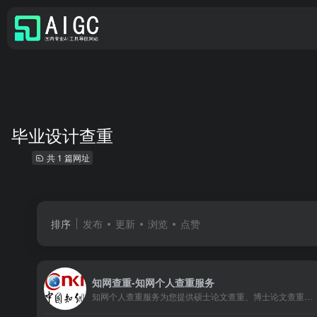
毕业设计查重
共 1 篇网址
排序
发布
更新
浏览
点赞
知网查重-知网个人查重服务
知网个人查重服务为您提供硕士论文查重、博士论文查重、本科论文查重、研究生毕业论文查重、期刊论文查重、毕业设计查重、学位论文查重、会议论文查重、AIGC检测，图书专著查重、科研成果查重、课程作业查重等。采用自主研发检测技术，依托海量比对资源，数据安全可靠，24小时自助检测，查重检测专业高效，个人查重服务认准中国知网