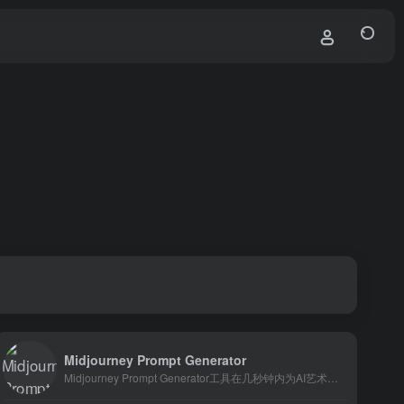
Midjourney Prompt Generator
Midjourney Prompt Generator工具在几秒钟内为AI艺术生成独特的风格组合。用户可以输入他们想要画的艺术类型(例如一只猫)，工具将为他们生成10种独特的风格组合。