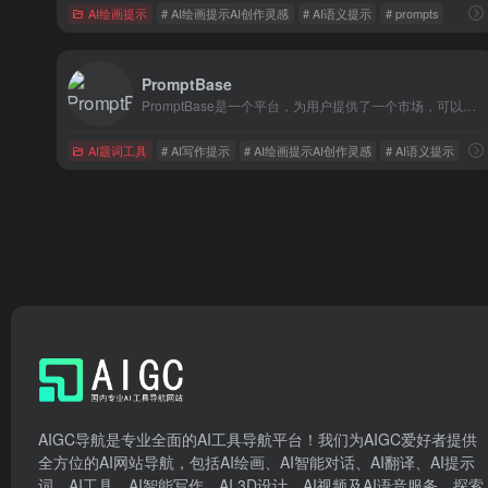
AI绘画提示
# AI绘画提示AI创作灵感
# AI语义提示
# prompts
PromptBase
PromptBase是一个平台，为用户提供了一个市场，可以查找和销售可以与各种人工智能(AI)语言模型一起使用的提示，包括DALL·E、GPT-3、Midjourney和Stable Diffusion。
AI题词工具
# AI写作提示
# AI绘画提示AI创作灵感
# AI语义提示
AIGC导航是专业全面的AI工具导航平台！我们为AIGC爱好者提供
全方位的AI网站导航，包括AI绘画、AI智能对话、AI翻译、AI提示
词、AI工具、AI智能写作、AI 3D设计、AI视频及AI语音服务。探索