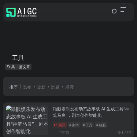
工具
共 1 篇文章
排序
发布
更新
浏览
点赞
猫眼娱乐发布动态故事板 AI 生成工具“神
笔马良”，剧本创作智能化
资讯
# 剧本
# 工具
# 猫眼
2年前
1,932