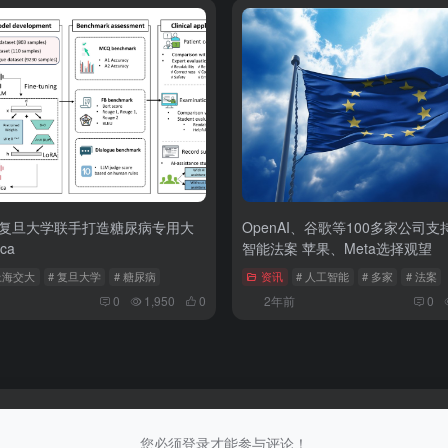
复旦大学联手打造糖尿病专用大
OpenAI、谷歌等100多家公司
ca
智能法案 苹果、Meta选择观望
上海交大
# 复旦大学
# 糖尿病
资讯
# 人工智能
# 多家
# 法案
0
1,950
0
2年前
0
您必须登录才能参与评论！