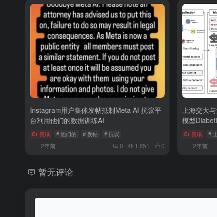
Instagram用户集体发帖抵制Meta AI 抗议平
上海交大与
台利用他们的数据训练AI
模型Diabeti
资讯
# 他们的
# 发帖
# 抗议
资讯
# 
2年前
0
1,851
0
2年前
暂无评论