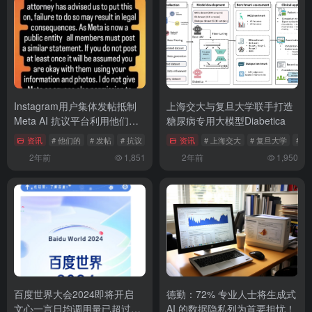
Instagram用户集体发帖抵制
上海交大与复旦大学联手打造
Meta AI 抗议平台利用他们的
糖尿病专用大模型Diabetica
数据训练AI
资讯
# 他们的
# 发帖
# 抗议
资讯
# 上海交大
# 复旦大学
# 
2年前
1,851
2年前
1,950
百度世界大会2024即将开启
德勤：72% 专业人士将生成式
文心一言日均调用量已超过7
AI 的数据隐私列为首要担忧！