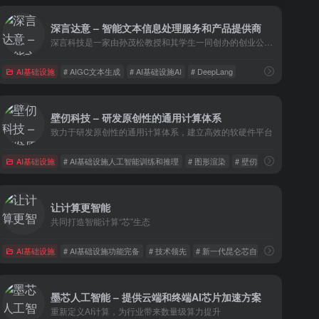
深言达意 – 智能文本信息处理服务和产品提供商
深言科技是一家由孙茂松教授和其学生一同创办的创业公司，致力于使用世界领先的人工智能和自然语言处理技术，为数亿脑力劳动深言科技（DeepLang AI）者和数千万组织的信息处理全流程赋能。
AI基础设施
# AIGC文本生成
# AI基础设施AI
# DeepLang
壁仞科技 – 研发原创性的通用计算体系
致力于研发原创性的通用计算体系，建立高效的软硬件平台
AI基础设施
# AI基础设施人工智能训练和推理
# 图形渲染
# 壁仞科技
让计算更智能
共同打造智能计算“芯”生态
AI基础设施
# AI基础设施功能完备
# 技术领先
# 新一代昆仑芯自研架构
墨芯人工智能 – 提供云端和终端AI芯片加速方案
重新定义AI计算，为行业带来数量级算力提升