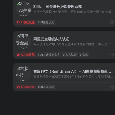
Zilliz – AI矢量数据库管理系统
支持十亿规模的矢量搜索，受到1000多家企业用户的信赖
AI基础设施
# AI基础设施
阿里云金融级实人认证
实人认证是对用户身份信息真实性核验的服务，验证用户为真人且为本人。包含证件 OCR 识别、活体检测、人脸对比等能力，广泛应用于用户注册场景。
AI基础设施
# AI基础设施实人
# 实人认证
# 实名
右脑科技（RightBrain AI） – AI图像和视频生成工具的初创公司
右脑科技是一家成立于2022年9月的初创公司，专注于研发AI图像和视频生成技术。该公司致力于将AIGC技术应用于图像及视频领域，以AI赋能创作，让想象成为具象。
AI基础设施
# AI基础设施