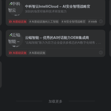
中科智云IntelliCloud – AI安全智理战略官
深刻的场景经验和技术研发能力
AI基础设施
# AI基础设施AI人工智能
# AI安全智理战略官
# intellicloud
云蝠智能 – 优秀的AI对话能力OEM集成商
“云蝠智能”致力为百万企业提供多模态的AI数字化销售，为企业提供CRM及AICC智能客户联络中心有效结合的 SAAS产品，在ChatBOT和CRM基础上提供包括销售线索、AI对话（AI外呼、接听）、人机协同、AI辅助人工、数字人 （短视频、数字人客服、无人直播）等产品。
AI基础设施
# AI基础设施
加载更多