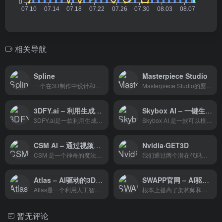
相关导航
Spline
Masterpiece Studio
一个在3D制作中设计和协作的地方。
Masterpiece Studio的愿景是轻松制作 3D，解锁 10 亿个 3D 创意，我们是一个多学科的团队，专注于创造和推动尖端3D创作的界限超过8年。我们很自豪能与一些最伟大的组织一起塑造未来。我们很荣幸我们的工作得到了行业领导者的认可。
3DFY.ai – 利用生成式AI从文本生成高质量3D模型
Skybox AI – 一键生成3D场景图
3DFY.ai是一款利用生成式人工智能从文本中创建高质量3D模型的工具。它旨在满足未来的需求，允许用户在不影响质量的情况下大规模生成3D内容。该工具提供了多种服务，包括文本到3D web和API服务，大规模3D数据集生成，图像到3D服务等等。
Skybox AI 是一款可以根据用户手绘的草稿和提示词，即时生成 3D 场景的 AI 绘图工具，生成的场景直接360度拖拽浏览。
CSM AI – 通过视频、图片或文字生成3D模型
Nvidia·GET3D
CSM 是一个神奇的魔法工具，可以帮你从视频、图片或文字中制作出 3D 的模型。支持在线使用，也支持API服务。
我们通过两个潜在代码生成 3D SDF 和纹理场。我们利用 DMTet 从 SDF 中提取 3D 表面网格，并查询表面点处的纹理场以获取颜色。我们使用在 2D 图像上定义的对抗损失进行训练。
Atlas – AI驱动的3D内容生成平台
SWAPP官网 – AI驱动的建筑工程文件生成
Atlas是一个利用人工智能技术创建3D内容的平台，它允许用户通过参考图像和文本轻松生成高度详细且多样化的3D模型。
根本上提高了架构师和房地产开发商的生产力和盈利能力
暂无评论