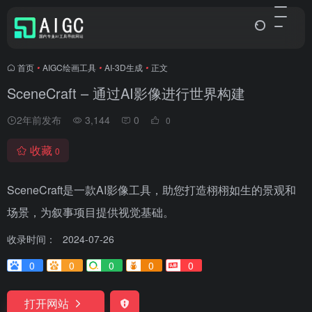
首页
•
AIGC绘画工具
•
AI-3D生成
•
正文
SceneCraft – 通过AI影像进行世界构建
2年前发布
3,144
0
0
收藏
0
SceneCraft是一款AI影像工具，助您打造栩栩如生的景观和
场景，为叙事项目提供视觉基础。
收录时间：
2024-07-26
0
0
0
0
0
打开网站