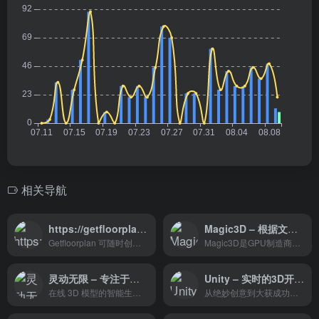
相关导航
https://getfloorplan.com/
Magic3D – 根据文本提示生成3D模型
Getfloorplan 可随时创建 2D、3D 平面图和 360° 虚拟游览。使用我们的材料，您的普通房源可以变成您客户的梦想之家图片
Magic3D是GPU制造商Nvidia在2023年2月宣布推出Magic3D，这是一种生成式AI技术，可以根据文本提示生成3D模型。
灵动无限 – 专注于人工智能生成内容和3D技术
Unity – 实时的3D开发平台
在线 3D 模型的智能生成工具
从绝妙创意到大获成功，探索可为游戏开发生命周期的每个阶段提供帮助的解决方案