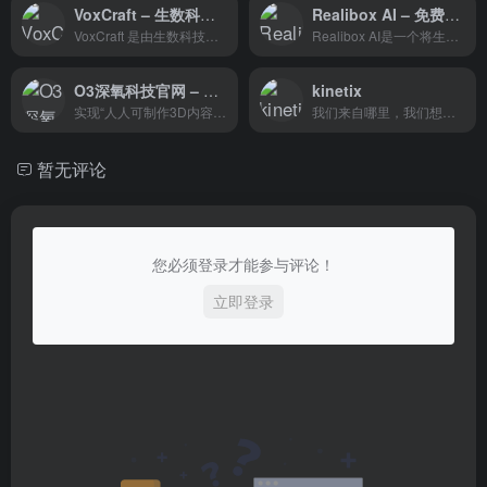
VoxCraft – 生数科技推出的免费3D模型AI生成工具
Realibox AI – 免费草图、模型生成3D渲染图AI工具
VoxCraft 是由生数科技推出的免费3D模型生成工具，它能够将图像或文本快速转换成3D模型。VoxCraft 提供了图像到3D、文本到3D和文本到纹理等多种功能，使其成为3D模型制作者、游戏开发者、动画师和其他需要3D资产的专业人士的理想选择。此外，VoxCraft 生成的模型能够无缝集成到流行的3D建模工具中，如 Blender，进一步提高了其实用性和便捷性。
Realibox AI是一个将生成式AI与产品设计相结合的工具，可以帮助您快速提案和重塑产品设计的生产力。它提供了一系列的功能，包括白模生成渲染、草图生成渲染图和文字生成材质贴图，使您能够毫不费力地生成精美的渲染方案。
O3深氧科技官网 – 打造下一代3D内容生产工具
kinetix
实现“人人可制作3D内容”的创意未来
我们来自哪里，我们想如何在...
暂无评论
您必须登录才能参与评论！
立即登录