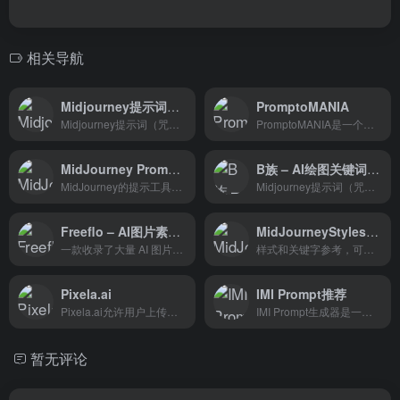
相关导航
Midjourney提示词（咒语）生成器
PromptoMANIA
Midjourney提示词（咒语）是一个免费在线生成器，可以快速生成midjourney关键词、咒语的实用工具平台，内置2000+宝典，实时翻译，利用Midjo
PromptoMANIA是一个免费的AI艺术社区，具有在线提示生成器，帮助用户成为CF Spark, Midjourney或Stable Diffusion大师。它包括一个提示生成器、网格分配器和常见问题，帮助用户创建高质量和详细的AI图像。提示构建器是用户友好的，非常适合初学者，并允许用户选择扩散模型，放下图像的提示或主题，选择基础图像，并从艺术家启发的其他艺术风格中选择。网格分配器可以将Midjourney或稳定扩散的索引图像分离为可以保存的单独图片。
MidJourney Prompt Tool
B族 – AI绘图关键词交流服务平台
MidJourney的提示工具是一个功能强大的工具
Midjourney提示词（咒语）是一个免费在线生成器，可以快速生成midjourney关键词、咒语的实用工具平台，内置2000+宝典，实时翻译，利用Midjourney智能提示工具，快速生成符合您需求的提示文本。
Freeflo – AI图片素材的免费在线素材库
MidJourneyStyles&Keywords
一款收录了大量 AI 图片素材的免费在线素材库
样式和关键字参考，可以使用MidJourneyAI
Pixela.ai
IMI Prompt推荐
Pixela.ai允许用户上传稳定扩散算法生成的图像与社区共享。该工具还允许用户找到随机纹理。
IMI Prompt生成器是一个AI艺术生成器，帮助用户创建独特的艺术作品。凭借其广泛的艺术风格，颜色和对象的选择，用户可以轻松地生成艺术作品，而不需要知道复杂的术语。该应用程序是用户友好的，并经常更新，以与最新版本的Midjourney兼容。该博客还提供了每日主题的教程和记录，以帮助用户开始使用Midjourney。
暂无评论