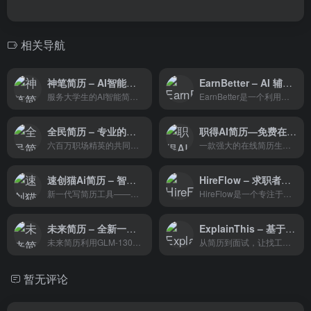
相关导航
神笔简历 – AI智能简历云平台
EarnBetter – AI 辅助求职平台
服务大学生的AI智能简历平台
EarnBetter是一个利用人工智能技术来帮助求职者加速求职过程的平台。它提供了一系列的工具和服务，旨在帮助用户从简历制作到面试准备的各个环节。
全民简历 – 专业的在线简历制作服务平台
职得AI简历—免费在线简历生成
六百万职场精英的共同选择
一款强大的在线简历生成AI工具，汇集了AI简历生成、AI简历润色、AI模拟面试三大功能
速创猫Ai简历 – 智能简历生成工具，专注于帮助用户快速创建和优化简历
HireFlow – 求职者优化简历平台
新一代写简历工具——一站式解决求职难题
HireFlow是一个专注于帮助求职者优化简历的平台，它利用先进的人工智能技术来提高用户的简历质量，确保简历能够在众多申请者中脱颖而出，吸引雇主的注意。
未来简历 – 全新一代AI大模型简历生成工具
ExplainThis – 基于AI开发的 AI 求职工具
未来简历利用GLM-130B大模型技术，为用户提供专业、个性化的简历定制服务。它通过深入分析招聘需求，优化简历内容，提供ATS友好的模板，以及面试预测助手，帮助求职者提高面试机会。
从简历到面试，让找工作变十倍
暂无评论