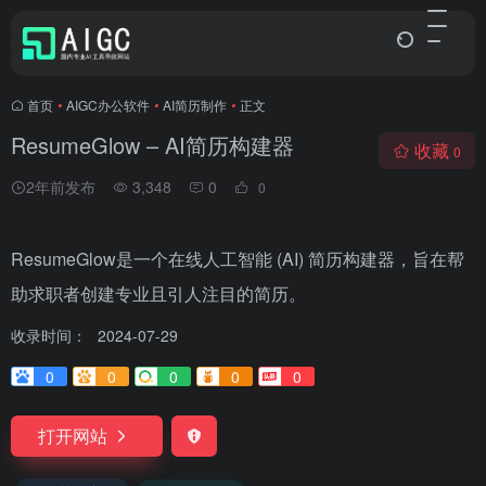
首页
•
AIGC办公软件
•
AI简历制作
•
正文
ResumeGlow – AI简历构建器
收藏
0
2年前发布
3,348
0
0
ResumeGlow是一个在线人工智能 (AI) 简历构建器，旨在帮
助求职者创建专业且引人注目的简历。
收录时间：
2024-07-29
0
0
0
0
0
打开网站