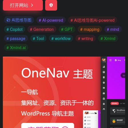
打开网站
AI思维导图
# AI-powered
# AI思维导图AI-powered
# Copilot
# Generation
# GPT
# mapping
# mind
# passage
# Tool
# workflow
# writing
# Xmind
# Xmind.ai