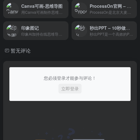
Canva可画-思维导图
ProcessOn官网 – 在线思维导图工具和分享社区
用Canva可画制作思维导图，脑洞大开的思路，也要有迹可循。
ProcessOn是北京大麦地信息技术有限公司旗下的一款专业在线作图工具和分享社区，支持流程图、思维导图、原型图、网络拓扑图和UML等多种类型的绘制。它不仅为用户提供思维视觉化的工具，还构建了一个知识分享社区，用户可以将自己的知识绘制成图并与其他行业专家进行交流。
印象图记
秒出PPT – 10秒做出PPT
印象AI加持在线思维导图工具
秒出PPT是一个高效的PPT制作工具，它通过简化设计流程，使用户能够在短时间内创建出专业的演示文稿。
暂无评论
您必须登录才能参与评论！
立即登录