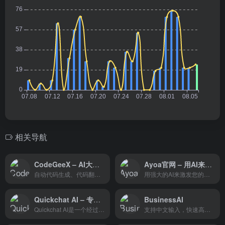
相关导航
CodeGeeX – AI大模型的编程辅助工具
Ayoa官网 – 用AI来激发思维导图创造力
自动代码生成、代码翻译、自动编写注释等功能，支持20多种编程语言
用强大的AI来激发您的创造力
Quickchat AI – 专为企业自动化客户支持而设计
BusinessAI
Quickchat AI是一个经过实战考验、业务就绪的技术，自2020年以来一直在开发基于大型语言模型的对话AI助手。它提供了详细的设计和对AI解决方案的严格控制，帮助企业将AI置于核心位置。
支持中文输入，快速高效率完成办公内容！