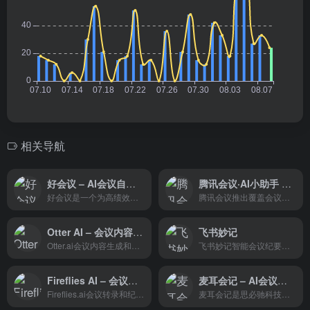
相关导航
好会议 – AI会议自动化
腾讯会议·AI小助手 – 腾讯会议推出覆盖会议全流程的AI小助手
好会议是一个为高绩效销售和客户成功团队设计的基于人工智能的平台，旨在通过提供会议洞察和自动化工具来提升团队绩效。
腾讯会议推出覆盖会议全流程的AI小助手，通过简单自然的指令，完成信息提取、内容分析、会管会控等多种复杂任务，提升开会和信息流转效率。
Otter AI – 会议内容生成和实时转录工具
飞书妙记
Otter.ai会议内容生成和实时转录
飞书妙记智能会议纪要和语音...
Fireflies AI – 会议转录和纪要生成
麦耳会记 – AI会议助手，支持语音转文字、字幕同传、AI摘要
Fireflies.ai会议转录和纪要生成
麦耳会记是思必驰科技股份有限公司旗下产品，依托思必驰深耕多年的全链路智能语音语言技术，形成了以语音文字、字幕同传、智能硬件等为核心的智慧办公系列产品和服务平台，可满足多场景、多终端、多形式的办公需求，致力于全方位提高知识管理的效率。 软件支持边录音、边转写，录音结束后，音频、文本实时同步至PC端、手机端。