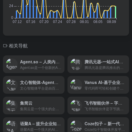
相关导航
Agent.so – 人类内识的整个历史都是你的
腾讯元器-一站式AI智能体创作与分发平台
Agent.so是一个创新的AI平台，通过易于训练的个性化AI Agents，为用户提供快速、定制化的服务。无论是个人还是企业，Agent.so都能提供强大的支持，帮助用户提高效率，实现目标。
腾讯元器是腾讯推出的一站式AI智能体创作与分发平台，基于腾讯混元大模型
文心智能体-Agent平台，多模态生成
Vanus AI-基于企业业务轻松构建 定制化 机器人
文心智能体平台是由百度推出的基于文心大模型的Agent平台，支持开发者根据自身行业领域、应用场景，选取不同类型的开发方式。
零代码即可轻松创建个人 AI 机器人和知识库。多维度知识检索和基于知识库的内容交付，释放个人 AI 无限潜力。
集简云
飞书智能伙伴 – 字节旗下飞书平台推出的AI办公助手
集简云是一个强大的企业自动化工具，它通过提供无代码的可视化操作界面，简化了软件集成的复杂性，使得业务流程自动化变得简单快捷。
飞书智能伙伴是字节跳动旗下企业办公和协作平台飞书最新推出的AI办公助手，能在多种工作场景中发挥作用，例如帮助用户提炼会议要点、总结未读消息、分析PDF与音视频、自动续写或生成文档、表格、邮件、思维导图、问卷等。飞书智能伙伴帮助企业拥抱AI，提升办公体验，增强业务智能，开启新时代办公。
语聚A – 提升企业知识管理能力的智能助手
Coze扣子 – 新一代AI大模型智能体开发平台
语聚AI是一个强大的AI语言模型工具，它通过集成企业知识文档和多种语言模型，提供了一个能够创造性生成内容并提升企业知识管理能力的智能助手。
Coze扣子智能体开发平台是一个综合性的AI应用平台，它通过提供多种智能体，服务于内容创作、日常生活、教育辅导等多个领域。