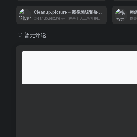
Cleanup.picture – 图像编辑和修复工具
模袋
Cleanup.picture 是一种基于人工智能的高级编辑工具，比其他克隆图章工具要好得多。像 adobe photoshop fix 这样的克隆工具需要背景参考，而我们的 AI 只需点击几下，就能真正猜出不需要的文本、不需要的人、不需要的对象背后的内容。
暂无评论