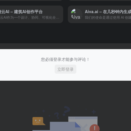
云AI – 建筑AI创作平台
Aiva.ai – 在几秒钟内生
模袋云AI作为一个设计、协同、可视化全链路建筑云平台，提供了低门槛的在线别墅建模软件。该平台包含了建筑所需的各种构件和装饰素材，能够识别CAD格式的建筑平面图，并提供建筑模型的协同、分享和展示的一站式解决方案。
您必须登录才能参与评论！
立即登录