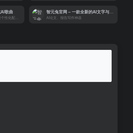
成AI歌曲
智元兔官网 – 一款全新的AI文字与设计工具
我们的使命是通过使用 AI 创建个性化配乐来增强个人能力
AI论文、报告写作神器