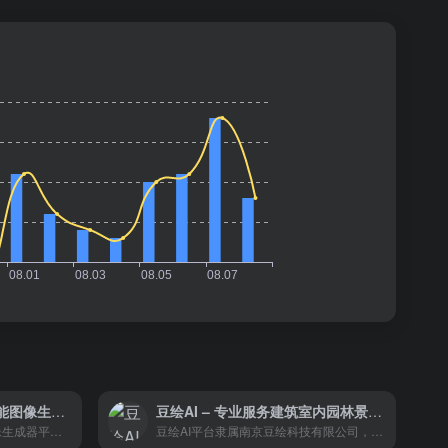
Interior AI官网 – 人工智能图像生成器平台
豆绘AI – 专业服务建筑室内园林景观从业者的空间设计AI平台
Interior AI是一个人工智能图像生成器平台，允许用户上传自己(或其他人)家的图像，并根据17种预选风格之一生成新的外观和布局。它是日益增长的人工智能图像生成器生态系统的一部分，可用于室内设计构思或房地产虚拟分期。
豆绘AI平台隶属南京豆绘科技有限公司，是专业服务建筑室内园林景观从业者的空间设计AI平台，平台有AI绘图、AI设计助手、AI全景合成等功能并持续迭代，致力于长期通过技术推动行业发展与效率提升，重塑行业的发展格局，并让从业者享受科技带来便捷，从而实现更多大众能够享受行业进步带来的美好生活享受。