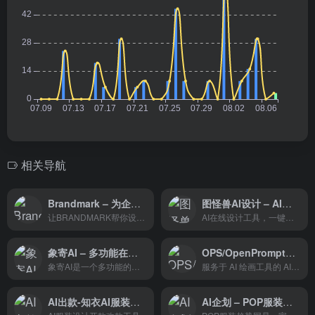
相关导航
Brandmark – 为企业创建独特专业的徽标
图怪兽AI设计 – AI技术与在线编辑功能的创意神器
让BRANDMARK帮你设计：标志设计文件、社交资料图标、名片设计、动画设计、信头模板、社交媒体设计、演示模板、品牌指南等等，它们都是用AI来生成的，你只需要来调整和使用它。
AI在线设计工具，一键生成海报热门模版
象寄AI – 多功能在线翻译和图片视频编辑平台
OPS/OpenPromptStudio – AI 绘画提示词生成器
象寄AI是一个多功能的在线翻译和图片视频编辑平台，特别适合需要进行多语言内容本地化的企业和个人。
服务于 AI 绘画工具的 AI 提示词生成器
AI出款-知衣AI服装设计出款FD
AI企划 – POP服装趋势网