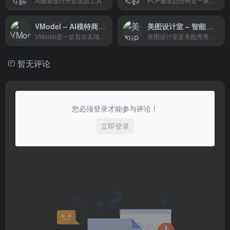
AI服装设计开款改款工具
POP服装趋势网是一家时尚、专业、高端、领先的服装设计资讯网站，涵盖独立服装设计师作品、时装周秀场高清款式图片和时尚杂志书籍，从色彩、面料、图案印花、款式、灵感
VModel – AI模特商拍工具
美图设计室 – 智能平面设计在线协作平台
VModel是一款旨在实现高效且经济实惠的AI模特商拍产品，通过将模特摄影成本降低90%，有效的提升电商零售业的成功率。
美图设计室是美图秀秀旗下的智能平面设计在线协作平台，提供丰富的设计资源和便捷的在线设计工具。它主要面向需要平面设计服务的用户，包括但不限于海报制作、电商设计、PPT制作等领域。
暂无评论
您必须登录才能参与评论！
立即登录