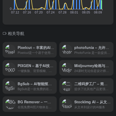
相关导航
Pixelcut – 丰富的AI照片编辑工具
photofunia – 允许您在照片中交换人脸面孔
Pixelcut是一个易于使用且功能强大的AI照片编辑工具。它通过一系列创新的AI技术，帮助用户快速、高效地处理图片，提升图像的视觉效果和专业度。
PhotoFunia 是一款提供多种创意照片效果的在线工具，其中“换脸”功能是其最受欢迎的效果之一。该功能利用自动人脸检测技术，允许用户轻松地将一张照片中的人物面部替换成另一张照片中的面部。
PIXGEN – 基于AI技术的在线图片处理工具
Midjourney绘画与设计应用-创造个性化艺术作品的全新体验
一键换脸、背景模糊、抠图、智能美图，使复杂的图片处理变得简单
24课时无论你是设计师还是初学者，本系列都能满足你的需求，快加入学习吧！
BgSub – AI智能抠图一键去背景工具
二维码梦工厂 – 简单强大实用的艺术二维码生成器
BgSub是一款免费的在线AI智能抠图一键去背景工具，使用先进的AI技术，能够在5秒内消除或者自动替换图像的背景。该工具无需注册即可使用，用户只需上传想要调整的图片，通过直观易用的界面，便能轻松删除不需要的背景或用更合适的背景替换。
提供了比其他产品更强大的功能，适合培训人员、设计人员、运营人员和学生使用，能轻松制作出既美观又具有高识别率的艺术二维码图片。
BG Remover – 一键去除衣物等擦除工具
StockImg AI – 从文本到设计的AI服务
在线免费AI照片物体去除器工具
从文本到设计的AI服务