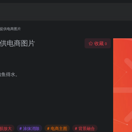
量的提供电商图片
的提供电商图片
收藏
0
如鱼得水。
无损放大
# 涂抹消除
# 电商主图
# 背景融合