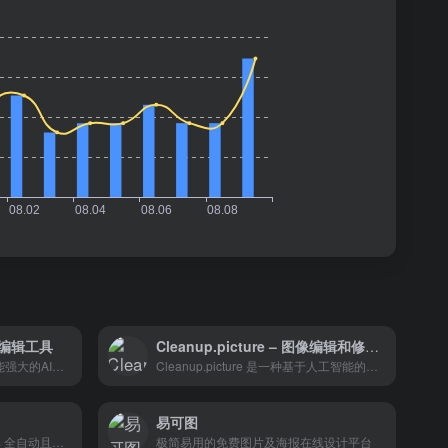
照片编辑工具
Cleanup.picture – 图像编辑和修复工具
Pixelcut是一个易于使用且功能强大的AI照片编辑工具。它通过一系列创新的AI技术，帮助用户快速、高效地处理图片，提升图像的视觉效果和专业度。
Cleanup.picture 是一种基于人工智能的高级编辑工具，比其他克隆图章工具要好得多。像 adobe photoshop fix 这样的克隆工具需要背景参考，而我们的 AI 只需点击几下，就能真正猜出不需要的文本、不需要的人、不需要的对象背后的内容。
易可图
removebg图片背景消除100% 全自动且免费,简单好用！
极简易用的免费图片及海报在线设计平台