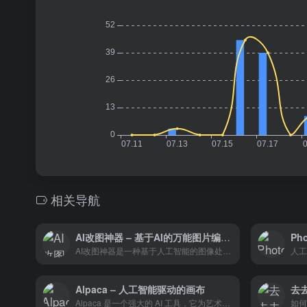
相关导航
AI改图神器 – 基于AI的万能图片编辑器
Ph
AI改图神器是一种基于人工智能的图像处理工具，广泛应用于社交媒体、电商、摄影、设计等多个领域。它提供在线修改图片颜色尺寸、智能抠图去水印、AI/EPS/PSD/SVG全格式支持的功能。
Alpaca – 人工智能驱动的画布
去
Alpaca 是一个强大的 AI 工具，它为艺术家和创意人士提供了一个创新的数字画布。通过其快速迭代、风格生成和非破坏性工作流的特点，Alpaca 能够帮助用户提升创作效率，实现个性化的艺术创作。