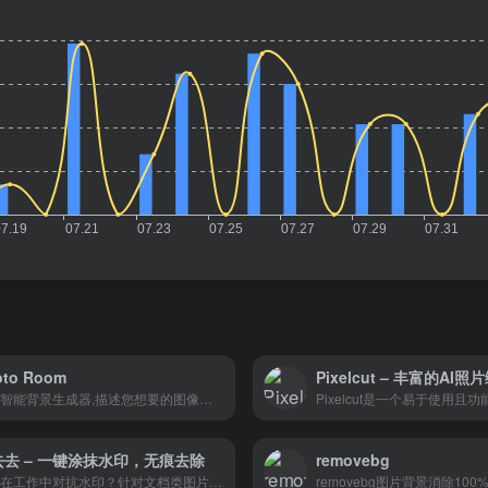
oto Room
Pixelcut – 丰富的AI
人工智能背景生成器,描述您想要的图像，它会使用符合您确切要求的稳定扩散神奇地生成无限数量的独特背景
去去 – 一键涂抹水印，无痕去除
removebg
如何在工作中对抗水印？针对文档类图片中的水印，智能AI经过特殊训练与优化，能够更快速准确地识别并去除单个或满屏水印，同时智能修复 模糊图片，让您轻松获得如扫描般清晰的文件图片！无论是复习资料、测评问卷，或是工作中的产品手册、策划方案等，都能完美修复！