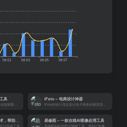
理工具
iFoto – 电商设计神器
好用的在线图片编辑工具,支持在线抠图改图,上传商品图片自动去除背景,跨境电商图片翻译,自动识别图片文字多语种互相翻译,图片译后二次编辑修改,助力商家降本增效。
iFoto的设计理念是让电子商务的视觉营销变得更加简单、高效和个性化。无论是小型创业者还是大型品牌，都能在这个平台上找到提升产品展示效果的解决方案。
AI创意商拍 – 通过AI的技术，帮助设计师们实现10秒搞定电商物料
易修图 – 一款在线AI图像处理工具
设计提效工具
易修图AI在线图片编辑工具，用AI让影像处理更简单