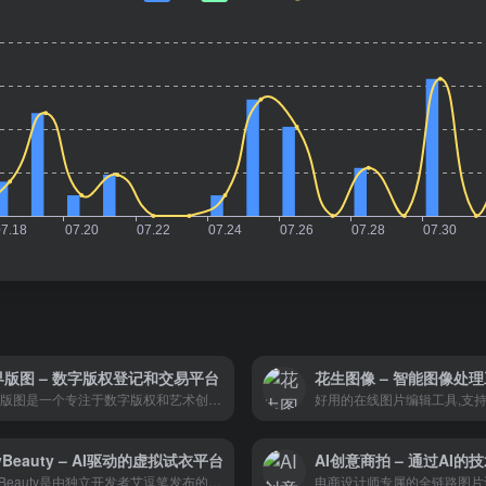
界版图 – 数字版权登记和交易平台
花生图像 – 智能图像处
无界版图是一个专注于数字版权和艺术创作的平台。
yBeauty – AI驱动的虚拟试衣平台
HeyBeauty是由独立开发者艾逗笔发布的AI虚拟试衣平台，它使用人工智能技术允许用户数字化试穿衣服，提供个性化的时尚推荐和尺寸预测。用户可以通过上传照片或尺寸数据生成3D模型来预览服装效果，支持多种服装类型，并帮助用户优化在线购物体验。
电商设计师专属的全链路图片