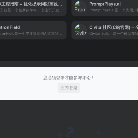
提示工程指南 – 优化提示词以高效使用语言模型
PromptPlays.ai
提示工程是一个较新的学科，专注于开发和优化提示词（Prompt），提示工程指南帮助用户有效地将语言模型用于各种应用场景和研究领域。通过掌握提示工程的相关技能，用户可以更好地了解大型语言模型的能力和局限性。
tronField
NeutronField是一个专业策划的AI文本到图像提示市场。它使用户能够展示他们最好的人工智能文本转图像提示，并通过销售这些提示来赚钱。市场使得创建人工智能提示变得更容易、更经济，因为用户可以从其他提示工程师制作的现成文本提示开始。用户还可以免费分享他们的提示，或者选择因对人工智能社区的贡献而获得奖励。
您必须登录才能参与评论！
立即登录