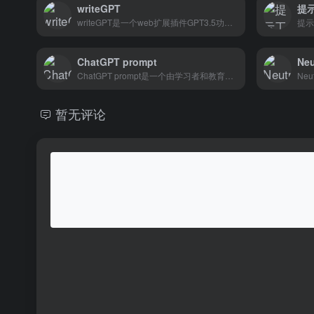
writeGPT
writeGPT是一个web扩展插件GPT3.5功能，允许用户快速轻松地创建内容，回复电子邮件，总结文章，学习和审查代码，以及翻译任何网站上的内容。它提供了一个热键命令来激活扩展，用户可以自定义提示以生成最佳输出。目前的商业模式是免费的，但积分有限，但未来将转变为免费增值模式。
ChatGPT prompt
Neu
ChatGPT prompt是一个由学习者和教育者组成的社区，他们聚在一起分享知识，促进成长。会员可以创建和共享提示，这些提示被高度评价为有效的学习和易于使用。参与者可以学习新事物，分享想法，并通过参与对话来培养自己的技能。由聊天机器人驱动的平台有助于使学习更容易、更高效、更愉快。社区还提供支持和反馈，以确保成员从他们的学习经验中获得最大的收获。
暂无评论