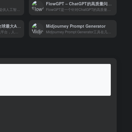
FlowGPT – ChatGPT的高质量问题模板平台
PromptPlays.ai是一个为用户提供人工智能自动化和苹果快捷方式的平台。用户可以探索play Marketplace，改变他们的工作流程，协作，创建和共享创新的解决方案，以解锁新的功能。
FlowGPT是一个针对ChatGPT的高质量问题模板大全，专门为小白用户汇集了ChatGPT的各种Prompt清单，可以认为是向ChatGPT提问的模板，小白用户可以直接抄作业。它旨在通过提供各种模板来帮助用户向ChatGPT提出更高质量的问题，从而获得更准确和有用的答案。
Civitai社区(C站官网) – 全球最大AI绘画模型分享社区
Midjourney Prompt Generator
Civitai（c站）是一个模型在线平台，人们可以很容易地分享和发现人工智能艺术创作的资源。用户可以上传和分享经过训练的模型，以生成特定风格的艺术，或者浏览和下载其他用户创建的模型。
Midjourney Prompt Generator工具在几秒钟内为AI艺术生成独特的风格组合。用户可以输入他们想要画的艺术类型(例如一只猫)，工具将为他们生成10种独特的风格组合。