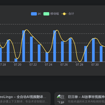
VideoLingo – 全自动AI视频翻译工具
巨日禄 – AI故事转视频
提供多步骤上下文翻译、专业术语智能识别、影视级双语字幕制作、智能配音以及一键生成字幕配音等服务，支持多语言互译，助力视频内容全球传播，让知识无国界。
性能卓越的长文本AI绘画转视