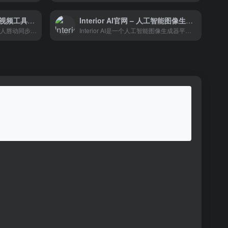
Linly-Dubbing – 开源AI视频工具，支持配音、翻译、对口型
Interior AI官网 – 人工智能图像生成器平台
在通过整合Linly-Talker的数字人唇动同步技术，提供多样且高质量的配音选项，打造更自然的多语言视频体验。
Interior AI是一个人工智能图像生成器平台，允许用户上传自己(或其他人)家的图像，并根据17种预选风格之一生成新的外观和布局。它是日益增长的人工智能图像生成器生态系统的一部分，可用于室内设计构思或房地产虚拟分期。