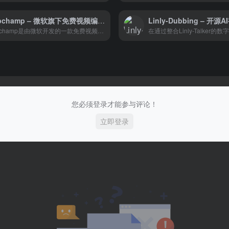
Clipchamp – 微软旗下免费视频编辑软件
Clipchamp是由微软开发的一款免费视频编辑软件，适用于包括专业人士、企业、市场营销人员、教师和学生在内的各种用户。它提供了全面的视频编辑功能，如剪切、裁剪、添加过渡、调整颜色和音频等，还支持添加文本、图形和动画。此外，Clipchamp 还提供了一系列视频创作模板，涵盖活动、教育、营销和社交媒体等主题，便于用户快速制作专业质量的视频。视频导出格式支持 MP4、AVI、MOV 等，同时也支持将视频上传至 YouTube、Vimeo 等视频网站。
您必须登录才能参与评论！
立即登录