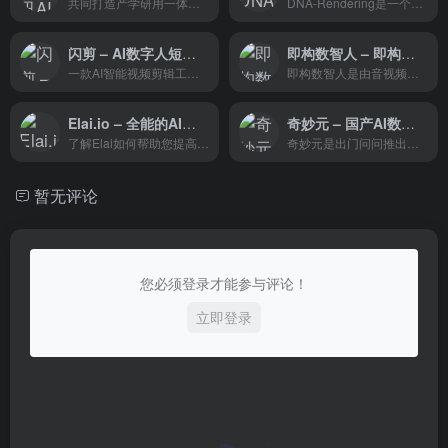
共同打造产学研用一体的 AI 生态
DNA-Rendering是一个具有高多样性和高保真度的神经演员渲染库，它为广泛的研究任务提供了丰富的数据和高质量的注释。
闪剪 – AI数字人短视频创作平台
即构数智人 – 即构科技推出的AI数字人创作平台
一款AI智能视频剪辑工具，数字人短视频创作平台。提供SAAS级企业应用的数字产品，并打造了APP和网页两种产品形态。
即构数智人是由音视频通讯公司即构科技推出的一个AI虚拟数字人视频创作平台，通过音视频云服务与大语言模型，为用户提供定制化的数字人分身。该AI数智人工具结合了面部表情传递、语音处理、实时互动等技术，能够创建出具有逼真表情和声音的3D或2D数字人形象。用户可通过简单操作定制专属的数字人分身，应用于短视频制作、直播带货、教育培训等多种场景，有效降低成本，提高内容生产效率。
Elai.io – 全能的AI视频生成器
奇妙元 – 国产AI数字人视频生成平台
了解Elai如何帮助您提高转化率，增加有机流量和提高观众与视频的互动。
奇妙元是出门问问推出的AI数字人短视频和直播解决方案，提供真人形象克隆、声音克隆、3D数字人定制、IP活化的服务。国产AI数字人视频生成平台。
暂无评论
您必须登录才能参与评论！
立即登录