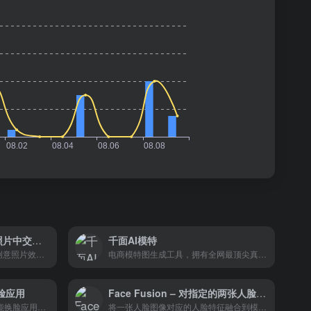
photofunia – 允许您在照片中交换人脸面孔
千面AI模特
PhotoFunia 是一款提供多种创意照片效果的在线工具，其中“换脸”功能是其最受欢迎的效果之一。该功能利用自动人脸检测技术，允许用户轻松地将一张照片中的人物面部替换成另一张照片中的面部。
电商模特图生成工具，拥有全网最顶尖真实度和表现力的模特生成效果
换脸应用
Face Fusion – 对指定的两张人脸照片进行融合
JumiFace 是一款在线人工智能换脸应用，它能够让用户生成换脸视频、照片和GIF动图，提供有趣的视频换脸体验，包括电影角色重新面貌设计、性别互换、面部表情包等。
将一张人脸图像对应的人脸特征融合到模板图像中的特定人物上