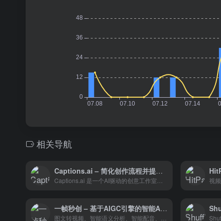
相关导航
Captions.ai – 简化创作流程并提升叙事水平
Captions.ai 是一个AI驱动的创意工作室，专注于简化创作流程并提升叙事水平。
一帧秒创 – 基于AIGC引擎的智能AI内容生成平台
Sh
图文转视频、智能语义分析、智能配音、智能字幕
Sh