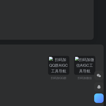
扫码加QQ群
扫码加微信