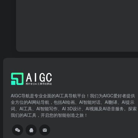
AIGC导航是专业全面的AI工具导航平台！我们为AIGC爱好者提供
全方位的AI网站导航，包括AI绘画、AI智能对话、AI翻译、AI提示
词、AI工具、AI智能写作、AI 3D设计、AI视频及AI语音服务。探索
我们的AI工具，开启您的智能创造之旅！