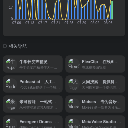
相关导航
牛学长变声精灵
FlexClip – 在线AI视频剪辑工具，免费制作影片
牛学长变声精灵作为一款AI实时变声器，有着数百种变声特效，一键美化音色可适配各类游戏和直播软件。
在线视频编辑器
Podcast.ai – 人工智能生成的播客平台
大同搜索 – 提供科学可靠的高质量中文信息搜索服务
Podcast.ai提供了一个独特的体验，将人工智能技术应用于播客内容的创作。无论是机器学习爱好者还是希望以新方式了解特定主题的听众，都可以在这个平台上找到感兴趣的内容。
大同搜索是一个提供网页搜索和翻译服务的工具，它可以帮助用户快速找到并理解不同语言的网页内容。通过大同搜索，用户可以跨越语言障碍，获取全球信息。
米可智能 – 一站式视频翻译和声音克隆
Moises – 专为音乐人打造的智能平台
米可智能通过其AI技术，为用户提供了一个高效、便捷的视频翻译和声音克隆服务。无论是自媒体博主、教师还是市场营销人员，都能通过米可智能提升工作效率，打破语言障碍，实现音视频内容的国际化。
Moises 是一款专为音乐人设计的应用程序，它通过人工智能技术提供了一系列音乐制作和练习的工具。
Emergent Drums – 人工智能鼓样本生成器
MetaVoice Studio – 高质量AI配音服务
使用Emergent Drums人工智能生成独特的鼓样本，使用Audialab插件生成无限的鼓样本，全部免版税。
MetaVoice Studio允许用户录制自己的声音或上传文件来创建自定义语音剪辑。它提供了一个免费的计划，有6个声音，30秒的剪辑长度，和一个非商业许可。付费计划包括8个声音、10分钟剪辑长度、商业许可和自定义声音(即将推出)。它还提供了具有自定义定价、API访问和微调支持的企业解决方案。