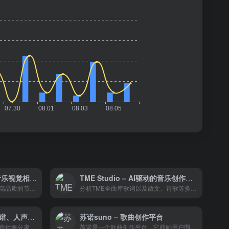
Cassette官网 – 生成与音乐视觉相匹配的节拍和节奏
TME Studio – AI驱动的音乐创作和分析工具，旨在简化音乐制作流程
Cassette能帮助您立即创作出高品质的节拍。 凭借其先进的AI技术，Cassette可以生成与您的音乐视觉相匹配的独特节拍和节奏。 只要向人工智能模型描述你的节拍，应用程序就会完成剩下的工作。
分析TME全曲库歌词以及散文、诗歌等多种语料素材，依据智能推荐算法帮你找到合适的押韵词语，打开灵感空间
反谱 – 音乐转五线谱与简谱、人声伴奏分离以及MIDI编辑创作导出下载
苏诺suno – 歌曲创作平台
声伴奏分离
苏诺是一个歌曲创作平台，它鼓励用户围绕任何主题创作歌曲。