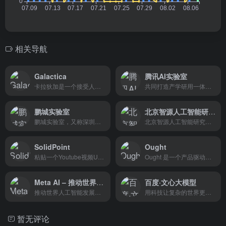
相关导航
Galactica
腾讯AI实验室
卡拉狄加是一个接受人类科学...
共同打造产学研用一体的 AI 生态
鹏城实验室
北京智源人工智能研究院
鹏城实验室，又称深圳网络空间科学与技术省实验室，是中央批准成立的突破型、引领型、平台型一体化的网络通信领域新型科研机构，始建于2018年3月，主要从事该领域战略性、前瞻性、基础性重大科学问题和关键核心技术研究，是国家战略科技力量的重要组成部分。
北京智源人工智能研究院（简称：智源研究院 Beijing Academy of Artificial Intelligence，BAAI）是人工智能领域的新型研发机构。2018年11月14日，在科技部和北京市支持下，联合北京人工智能领域优势单位共建。
SolidPoint
Ought
粘贴一个Youtube视频URL，并...
Ought 是一个产品驱动的研究实验室，致力于开发将开放式思维委托给高级机器学习系统的机制。
Meta AI – 推动世界人工智能发展的工具
百度·文心大模型
推动世界人工智能发展的工具
用科技让复杂的世界更简单
暂无评论