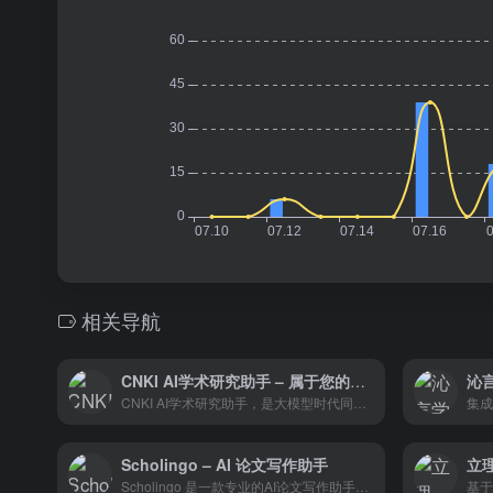
相关导航
CNKI AI学术研究助手 – 属于您的AI时代学术研究之旅即将开启
CNKI AI学术研究助手，是大模型时代同方知网全面拥抱AI、赋能科研创新的全新探索，是推进问答式增强检索和生成式知识服务的场景实践。基于AI技术驱动的智能化服务，可大幅简化繁复的检索与研究流程，用户仅需以自然语言提问，即可直接快速获得答案，并可连续追问。
Scholingo – AI 论文写作助手
立理
Scholingo 是一款专业的AI论文写作助手，支持学术论文生成、AIGC查询和降低AIGC痕迹。平台提供高质量的写作支持，涵盖多种学术领域，帮助用户快速完成高质量学术论文。
基于