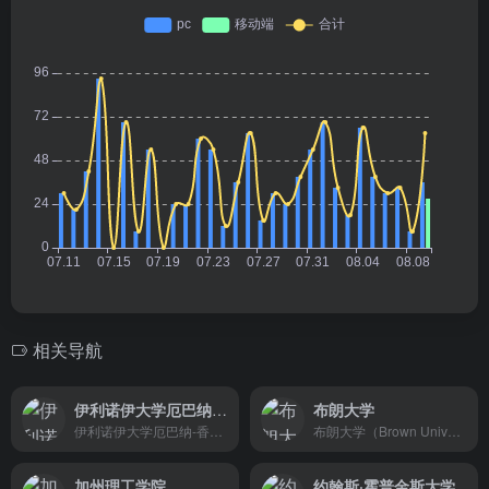
相关导航
伊利诺伊大学厄巴纳-香槟分校
布朗大学
伊利诺伊大学厄巴纳-香槟分校（University of Illinois at Urbana-Champaign，缩写为UIUC）创建于1867年，坐落于伊利诺伊州双子城厄巴纳–香槟市，是一所美国公立研究型大学。该校是美国“十大联盟（Big Ten）”创始成员，美国大学协会（AAU）成员，被誉为“公立常春藤”。
布朗大学（Brown University）创立于1764年，是全美第七古老的大学，坐落在美国罗得岛州首府普罗维登斯市。是一所私立研究型大学，八所常春藤盟校之一。布朗大学是全美录取率最低的大学之一，诞生了8位诺贝尔奖得主、24位普利策奖得主 、1位菲尔兹奖得主，1位沃尔夫奖得主、10枚美国国家科学奖章 、5枚美国国家人文奖章，57位罗德学者，4位艾美奖得主，1位奥斯卡奖得主 ，1位格莱美奖得主，1位托尼奖得主，19枚奥运会奖牌。
加州理工学院
约翰斯·霍普金斯大学