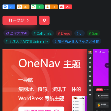
3
3-
1
0
2+
打开网站
全球大学AI
# California
# Diego
# of
# San
# 全球大学AI专业University
# 加利福尼亚大学圣迭戈分校