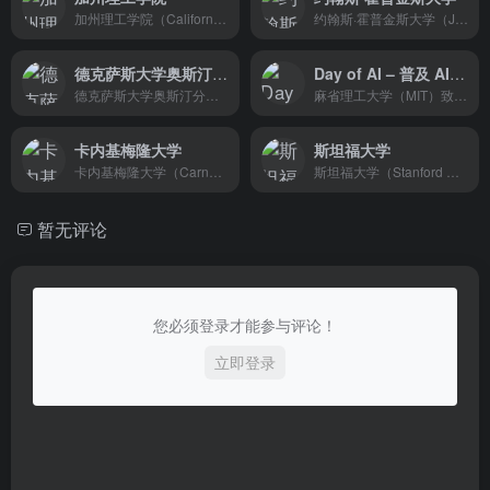
加州理工学院（California Institute of Technology，简称:Caltech），创立于1891年，位于美国加利福尼亚州洛杉矶东北郊的帕萨迪纳（Pasadena），私立研究型大学，全球大学校长论坛成员 [46] 。全校学生仅2000人左右，300名教授，以及600多名研究学者。
约翰斯·霍普金斯大学（Johns Hopkins University，简称Hopkins或JHU）创立于1876年，是私立综合研究型大学，位于美国马里兰州巴尔的摩市，北美学术联盟美国大学协会（AAU）创始校之一。官方吉祥物为“冠蓝鸦”（Blue Jay）。
德克萨斯大学奥斯汀分校
Day of AI – 普及 AI 教育，助力学校和学生发展
德克萨斯大学奥斯汀分校（University of Texas at Austin，简称:UT-Austin）创建于1883年，是得克萨斯大学系统的旗舰校区，位于美国德克萨斯州首府奥斯汀市，是一所顶尖公立研究型大学，“公立常春藤”之一。2023年U.S. News美国最佳大学排名中，得克萨斯大学奥斯汀分校位列第38位。
麻省理工大学（MIT）致力于将 AI 教育普及到学校的项目，与学校和学区合作，为学生、教师、管理人员和家庭等所有学校利益相关者创建 AI 素养项目，提供免费和开源的 AI 工具、课程、评估以及教师专业发展材料，由 MIT RAISE 提供支持，帮助学生和教育工作者在校园内外成为负责任和高效的 AI 用户
卡内基梅隆大学
斯坦福大学
卡内基梅隆大学（Carnegie Mellon University），简称CMU，是坐落于美国宾夕法尼亚州的匹兹堡的私立大学，“新常春藤”，全球大学校长论坛成员。拥有14,800名在校学生和1,483名教职及科研人员。
斯坦福大学（Stanford University），全名小利兰·斯坦福大学（Leland Stanford Junior University），简称“斯坦福”，位于美国加州旧金山湾区南部帕罗奥多市境内，临近高科技园区硅谷（Silicon Valley），是私立研究型大学，全球大学校长论坛成员，全球大学高研院联盟成员。
暂无评论
您必须登录才能参与评论！
立即登录