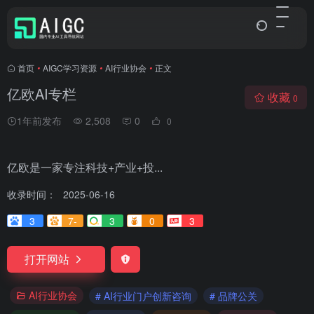
首页
•
AIGC学习资源
•
AI行业协会
•
正文
亿欧AI专栏
收藏
0
1年前发布
2,508
0
0
亿欧是一家专注科技+产业+投...
收录时间：
2025-06-16
3
7-
3
0
3
打开网站
AI行业协会
# AI行业门户创新咨询
# 品牌公关