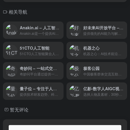
相关导航
Anakin.ai – 人工智能技术的换脸软件
好未来AI开放平台 – 深耕教育领域人工智能
Anakin.ai是一个提供AI换脸技术的智能软件平台。它通过深度学习算法实现在视频中快速、精确地替换人物的脸部，为用户提供了一种全新的视频编辑体验。
提供领先的AI能力与解决方案，助力教育智能化发展
51CTO人工智能
机器之心
51CTO人工智能聚合人工智能话题
机器之心：AI技术前沿动态，智能科技突破与应用，领导者的行业优选精选资讯！
奇妙问 – 一站式交互数字人解决方案
极客公园
奇妙问平台通过提供一站式的交互数字人解决方案，帮助企业在不同行业场景下实现数字化转型，提升服务效率和客户满意度。
中国极客群体交流互助的平台和中国创新人群成长道路上的重要伙伴。
量子位 – 专注于人工智能及前沿科技领域
亿影-数字人AIGC视频创作平台
提供技术研发趋势、科技企业动态、创业公司报道等最新资讯
选择人物及素材，30秒即可生成高精度数字人口播视频和海报。
暂无评论