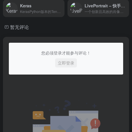
Keras
LivePortrait – 快手推出的开源人像动画生成框架
KerasPython版本的TensorFlow...
一个创新且高效的肖像动画生成框架，通过基于隐式关键点的框架和丰富的控制模块，实现了从单张静态图像生成逼真、可控的肖像视频
暂无评论
您必须登录才能参与评论！
立即登录