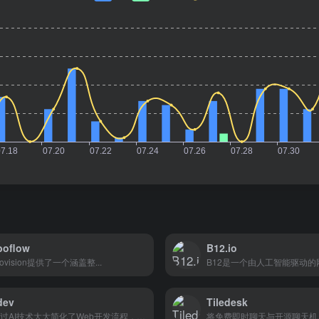
boflow
B12.io
ovision提供了一个涵盖整...
B12是一个由人工智能驱动的网.
dev
Tiledesk
它通过AI技术大大简化了Web开发流程，降低了开发门槛，同时生成的代码具有高度的可定制性和生产就绪性
将免费即时聊天与开源聊天机..