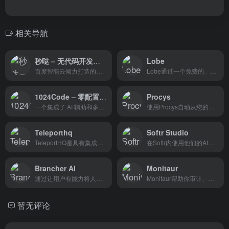
相关导航
秒哒 – 无代码开发工具
Lobe
百度智能云倾力打造的首个无代码工具，它允许用户无需编写代码即可实现任意想法，让每个人具备程序员的能力
Lobe通过一个免费的、易于使...
1024Code – 零配置的在线编程神器
Procys
一个集成了 AI 辅助和多人协作功能的云端开发环境，它为开发者提供了一个便捷、高效的编程平台
使用Procys自动从您的发票中...
Teleporthq
Softr Studio
TeleportHQ是具有集成UI开发...
在Softr内使用他们的AI只需点...
Brancher AI
Monitaur
通过让用户有能力将人工智能模型连接在一起并产生独特的人工智能驱动的应用程序，使所有人都能使用人工智能。盈利并与世界分享你的创作。
Monitaur帮助你审计、跟踪和...
暂无评论