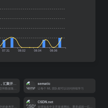
始智AI – 中国AI开源社区，汇聚开源模型和数据集等资源
sematic
中国AI开源社区，汇聚开源模型和数据集等资源，让AI资源更方便获取。
让每个 ML 团队都可以访问持续学习
CSDN.net
构建、训练和部署由机器学习中的参考开源支持的最先进模型。
全球知名中文开发者网站。秉承成就一亿技术人的使命，为IT技术人成长及科技企业发展，提供开发者生态的全方位服务。