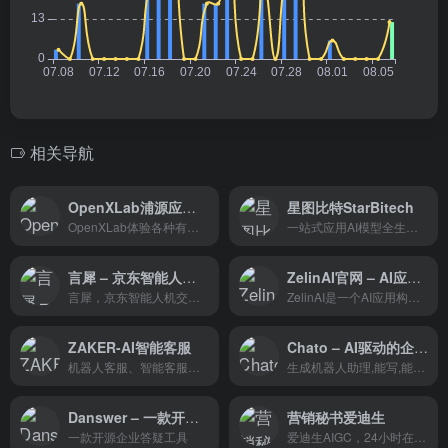
相关导航
OpenXLab浦源应用中心
星图比特StarBitech
OpenXLab体验各种有趣的AI 应用
一站式应用AI模型全生命周期服务商
言犀 – 京东智能人机交互平台，助力企业服务数智化转型
ZelinAI官网 – AI应用构建平台
言犀，京东智能人机交互平台，懂业务更懂你，是融合京东自身十年客户服务与营销的最佳实践以及自研全链路AI能力的服务数智化平台级产品。为政务、金融、零售、教育等行业领域提供以用户为中心的客户服务、营销、流程自动化的新一代智能化解决方案，助力客户实现服务数智化转型。
ZelinAI是一个AI应用构建平台，允许用户通过零代码方式构建自己的AI应用。它专注于Prompt学习和训练、AI参数调试等场景，并支持将模型打包为专属AI应用。此外，用户还可以通过分享二维码或链接来分享AI应用，并从中获得收益。
ZAKER-AI智能客服
Chato – AI驱动的企业对话机器人助理
机器人客服、智能客服、ai机器人客服
生成机器人助理,能写,能聊,多端发布
Danswer – 一款开源企业答疑工具
营销秘书爱迪生
一款开源企业答疑工具
爱迪生AIGC，24小时在线，不会累，还始终保持耐心的私人助手