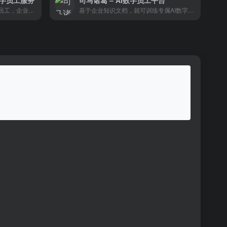
I数字员工服务
司马诸葛 – AI数字员工平台
帮助企业创建AI驱动的AI数字员工，企业可以根据自身的办公场景创建对应的AI数字员工
基于企业知识文档，就可训练专属AI数字员工