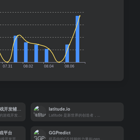
AI游戏素材生成器 – AI游戏开发辅助工具
latitude.io
AI游戏素材生成器是一个创新的游戏开发辅助工具，它通过AI技术简化了游戏美术资源的创作过程。这个平台不仅为独立开发者和小团队节省了成本，也为大型团队提高了工作效率，使得游戏开发变得更加高效和便捷。
Latitude 是新世界的创造者，...
的游戏平台
GGPredict
Inworld AI是一个综合性的AI游戏开发平台，它通过提供先进的NPC逻辑、互动剧情设计工具、实时AI反应和自然语音生成等功能，极大地增强了游戏的沉浸感和互动性。
提高你的CS:技能的力量AI-gen...