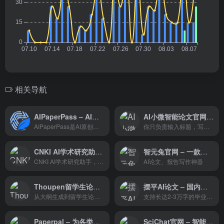
相关导航
AIPaperPass – AI论文写作指导平台
AI小微智能论文官网 – AI论文生成器
AIPaperPass是AI原创论文写作平台，10分钟产出3万字，提供真实网络数据、图、表、公式、代码，不限次2000字3级大纲，附带ppt、开题报告、任务书、40篇真实参考文献。
你只负责输入标题，写论文的这些时间，小微来帮你节省
CNKI AI学术研究助手 – 属于您的AI时代学术研究之旅即将开启
智元兔官网 – 一款全新的AI文字与设计工具
CNKI AI学术研究助手，是大模型时代同方知网全面拥抱AI、赋能科研创新的全新探索，是推进问答式增强检索和生成式知识服务的场景实践。基于AI技术驱动的智能化服务，可大幅简化繁复的检索与研究流程，用户仅需以自然语言提问，即可直接快速获得答案，并可连续追问。
AI论文、报告写作神器
Thoupen留学生论文 – AI论文服务的AI工具平台
摆平AI论文 – 国内领先的AI论文写作助手
从大纲生成到留学生论文全文创作、改稿、参考文献获取等一系列功能
支持长达2-3万字的毕业论文一键生成，包含详尽的文献支持，运用专业完整的论文格式，能达到高质量水平。它还提供免费大纲，支持在线编辑修改，让论文打好坚实的基底，使之更符合生成要求。
Paperpal – 为各类学术写作提供支持
SciChat官网 – 智能学术辅助工具