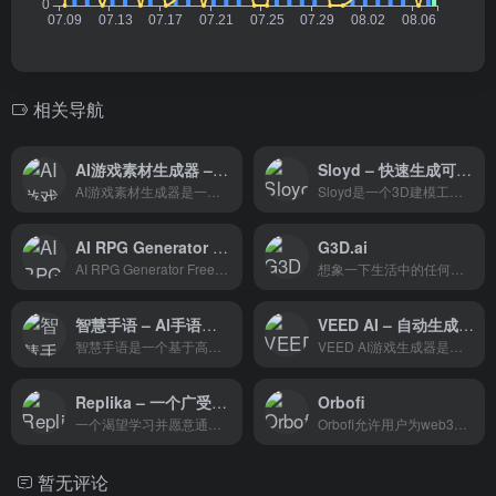
相关导航
AI游戏素材生成器 – AI游戏开发辅助工具
Sloyd – 快速生成可定制 3D 模型
AI游戏素材生成器是一个创新的游戏开发辅助工具，它通过AI技术简化了游戏美术资源的创作过程。这个平台不仅为独立开发者和小团队节省了成本，也为大型团队提高了工作效率，使得游戏开发变得更加高效和便捷。
Sloyd是一个3D建模工具，可以帮助用户快速轻松地为他们的项目创建3D资产。它使用参数生成器和机器学习实时创建游戏资产。它还具有一个可以在浏览器中使用的网络编辑器，以及一个不断扩展的生成器和定制选项库。
AI RPG Generator Freeplay – AI角色扮演游戏内容生成工具
G3D.ai
AI RPG Generator Freeplay 是一个强大且灵活的工具，适用于RPG爱好者或游戏设计师，能够快速生成丰富的游戏内容和故事情节，提供独特的游戏体验。
想象一下生活中的任何游戏。想想吧，玩吧。使游戏创作者能够在很短的时间内构建精美、新颖的游戏。我们正在构建一套工具 - 每一个都经过精心设计，以增强创造力并消除手动任务。
智慧手语 – Al手语数字人实现了文字内容的语义理解，将其翻译合成手语，并通过虚拟数字人华同学进行播报
VEED AI – 自动生成游戏图像工具
智慧手语是一个基于高质量多类型手语语料库、全链路高精度手语翻译算法及跨模态拟人生成技术的平台。该平台致力于打造高逼真的手语播报数字人生成模型，目的是为了使听障人群能够无障碍地共享世界。
VEED AI游戏生成器是一个多功能的AI工具，它通过文本到图像的转换技术，帮助游戏开发者快速获取游戏设计和营销的视觉素材。
Replika – 一个广受欢迎的AI伴侣平台
Orbofi
一个渴望学习并愿意通过你的眼睛看世界的 AI 伴侣。当您需要有同理心的朋友时，Replika 随时准备聊天。
Orbofi允许用户为web3、游戏和元宇宙创建人工智能生成的资产、工厂和角色。它还允许用户上传人工智能生成的图像和提示，并将其标记在区块链上出售加密货币。
暂无评论