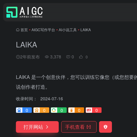
首页
•
AIGC写作平台
•
AI小说工具
•
LAIKA
LAIKA
2年前发布
3,378
0
0
LAIKA 是一个创意伙伴，您可以训练它像您（或您想
说创作者打造。
收录时间：
2024-07-16
0
0
0
0
0
打开网站
手机查看