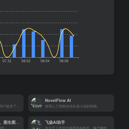
NovelFlow AI
Aiwizard是一个在线资源，为用户提供了一份最佳的AI工具清单，用于文案、SEO、视频生成、营销技术等。用户可以订阅aiwizard学院每周通讯，以了解最新的人工智能工具、新闻和突破。
使用人工智能自动生成小说的初稿。
Ground AI – 支持文生图、图生图、Stable Diffusion、Midjourney、妙笔, 一键生图
飞扬Ai助手
创作
专注于工作交付场景的AI助手，像巴黎欧莱雅一样值得拥有！