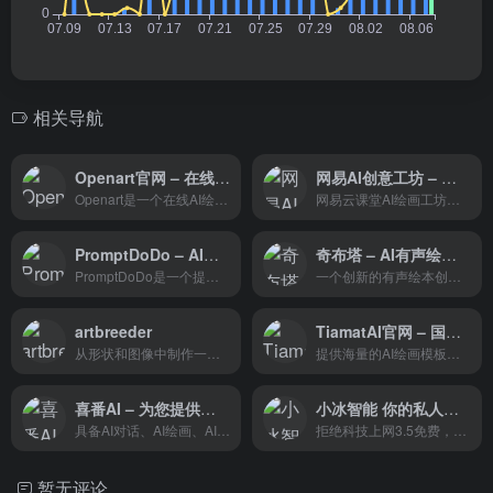
相关导航
Openart官网 – 在线AI绘画艺术图片生成器工具
网易AI创意工坊 – 无需部署、无需安装即可体验无需部署、无需安装即可体验Stable DiffusionStable Diffusion
Openart是一个在线AI绘画艺术图片生成器工具，让用户可以利用人工智能（AI）来创造和编辑图像。无论用户是艺术家、设计师、作家、游戏开发者还是市场营销人员，都可以在Openart上找到适合自己的AI图像生成器，将想法变为现实。
网易云课堂AI绘画工坊是一款优秀的AI绘画工具，用户无需部署、无需安装即可体验Stable Diffusion，仅需要通过文字描述就可以生成风格多样的图像，实现人人“创作自由”，“绘画自由”；AI创意工坊为设计师提供灵感，提供设计流程相关工具，帮助用户提升生产效率。
PromptDoDo – AI风格卡片
奇布塔 – AI有声绘本创作平台
PromptDoDo是一个提供风格卡片（Style Cards）的平台，这些卡片是艺术家作品的数字副本，包括绘画、插图、摄影等。
一个创新的有声绘本创作平台，利用人工智能技术简化了绘本创作过程
artbreeder
TiamatAI官网 – 国内领先的在线AI绘画平台
从形状和图像中制作一个简单的拼贴画，用提示进行描述，并观看Artbreeder将其带入生活。
提供海量的AI绘画模板及AI绘画模型
喜番AI – 为您提供一站式的AI体验
小冰智能 你的私人助理
具备AI对话、AI绘画、AI写作、各类AI应用
拒绝科技上网3.5免费，支持4.0，300多种角色，AI绘画MJ二开可上传参考图，模型超高清风格化，混乱，多功能限时免费使用
暂无评论