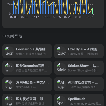
相关导航
Leonardo.ai莱昂纳多 – 构建市场领先的绘画功能
Exactly.ai – AI插画改进工具
使用 AI 创建令人惊叹的游戏资产。我们正在构建市场领先的功能，让您更好地控制您的后代。从预训练的 AI 模型创建独特的生产就绪资产或训练您自己的模型。我们正在构建一个完整的生成内容生产平台，视觉资产只是一个开始。
Exactly.ai 是一个面向创作者的平台，它利用人工智能技术帮助艺术家和插画家改进和扩展他们的创作实践，同时保持对其作品的所有权和控制权。
即梦Dreamina官网 – 抖音出品的图片创作工具
Sticker.Show – 贴纸制作和生成工具
抖音出品AI绘画工具即梦Dreamina
Sticker.Show 是一个创新的在线平台，它利用人工智能技术为用户提供一个简单快捷的免费贴纸制作和生成工具。
意间AI绘画 – 中文AI绘画工具
AI大作绘画官网 – 推动设计革命，改变中国设计
中文AI绘画工具。
一键生成高清精绘大图
即时灵感官网 – 即时设计旗下的AI绘画工具
Spellbrush
即时灵感是由即时设计团队开发的国内一流的AI绘画工具，可以通过文字描述等方式免费生成精致的图像。它支持Web、Mobile、Mac、Windows等多平台使用，操作过程简单，适合各类用户，包括具有深厚美术功底的设计师和从未接触过绘画的美术小白。
magic anime pictures魔幻动漫图片