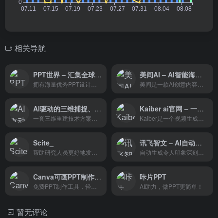
相关导航
PPT世界 – 汇集全球优秀PPTer
美间AI – AI智能海报，AI提案PPT，AI场景拼搭
拥有海量优秀PPT设计资源
美间是一款AI创意内容云设计工具，由国产3D室内设计软件酷家乐所属公司推出，提供海量方案模板和快速设计工具，为平面设计创作者量身打造流畅、高效、美观的创作体验。致力于服务软装设计师，通过海量的设计素材和简单易用的编辑功能，帮助设计师高效、快速地完成软装搭配创作。
AI驱动的三维捕捉、建模和渲染工具
Kaiber ai官网 – 一个免费的视频生成引擎
一套三维重建技术方案，它的特点是基于现有视角的图像生成新视角的图像。
Kaiber是一个视频生成引擎，用户可以根据自己的图片或文字描述创建视频。它为音乐家提供了Spotify Canvas等功能，为艺术家提供了灵感，为创作者提供了内容，为未来主义者提供了乐趣，使他们能够以独特的方式表达自己，并推动AI工具的界限。
Scite_
讯飞智文 – AI自动生成PPT文档
帮助研究人员更好地发现和理解研究文章
自动生成令人印象深刻的PPT文档
Canva可画PPT制作工具 – 美妙的设计和优秀的展示
咔片PPT
免费PPT制作工具，轻松搞定PPT设计
AI助力，做PPT更简单！
暂无评论