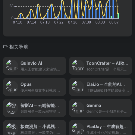
相关导航
Quinvio AI
ToonCrafter – AI动画生成器
用人工智能建议来涂鸦你的内...
ToonCrafter是一个展示平台，它利用先进的生成对抗网络（GAN）技术，将用户的原始动漫帧转化为一系列风格一致、过渡自然的画面。
Opus
Elai.io – 全能的AI视频生成器
使用AI生成文本到视频。计算生产-从场景，资产，角色，对话和视觉效果的一切。
了解Elai如何帮助您提高转化率，增加有机流量和提高观众与视频的互动。
智影AI – 云端智能视频创作工具
Genmo
智影AI是一款云端智能视频创作工具，依托大模型底座技术的AI绘画推文神器，零基础小白也能轻松上手，快速实现从文案到视频的制作。
Genmo是一个创造和分享交互式、沉浸式生成艺术的平台。通过创建视频、3D场景、动画、矢量设计资产等，超越Genmo上的2D图像。
极虎漫剪 – 小说视频创作的智能伙伴
PlaiDay – 生成有趣的短视频内容
极虎漫剪，一款专为小说推文视频创作者设计的AI辅助工具，以其高效和创新的功能，帮助用户快速将文字故事转化为视觉盛宴。
生成个性化的短视频，创造出有趣的视频!