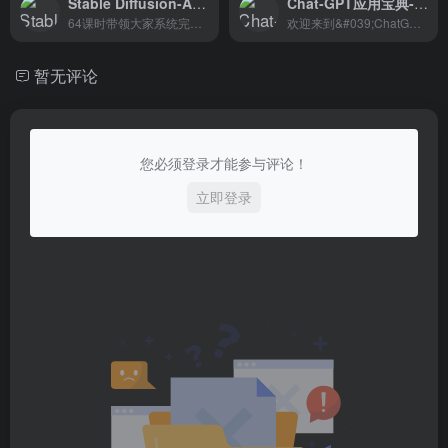
Stable Diffusion-AI辅助设计：系统完成SD的全流程学习
Chat-GPT应用宝典-进阶篇！
64课时带领大家系统完成SD的全流程学习，并精讲一款让SD从玩具升级到强大生产力工具的热门插件—ControlNet的使用。
欢迎来到&#039;ChatGPT应用宝典&#039; ...
暂无评论
您必须登录才能参与评论！
立即登录