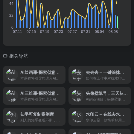
相关导航
AI绘画课-探索创意与技术的艺术之旅
去去去 – 一键涂抹水印，无痕去除
本课程将引导您进入AI绘画的奇妙世界，探索创意与技术的完美结合。通过学习AI绘画的基本原理和实践技巧，您将能够运用AI工具和算法，创作出令人惊叹的艺术作品。无论您是艺术爱好者、设计师还是创作者，本课程都将为您提供灵感和技能，让您的创作更上一层楼。
如何在工作中对抗水印？针对文档类图片中的水印，智能AI经过特殊训练与优化，能够更快速准确地识别并去除单个或满屏水印，同时智能修复 模糊图片，让您轻松获得如扫描般清晰的文件图片！无论是复习资料、测评问卷，或是工作中的产品手册、策划方案等，都能完美修复！
AI三维课-探索创意与技术的三维世界
头像壁纸号，三天从起号到变现
本课程将引导您进入AI三维的奇妙世界，探索创意与技术的完美结合。通过学习AI三维的基本原理和实践技巧，您将能够运用AI工具和算法，创作出令人惊叹的三维作品。无论您是艺术爱好者、设计师还是创作者，本课程都将为您提供灵感和技能，让您的创作更上一层楼。
AI副业项目：头像壁纸号，三...
知乎可复制案例库
水印云 – 在线去水印工具，支持图片和视频的去水印、加水印、智能抠图等功能
别人的知乎变现不断，你的发...
水印云是一款简单好用的在线去水印工具，支持视频和图片的去水印、加水印、智能抠图等功能。用户可以通过上传图片或视频，框选或涂抹需要处理的区域，一键去除水印。水印云还支持自定义水印样式和批量处理，保持原始画质。