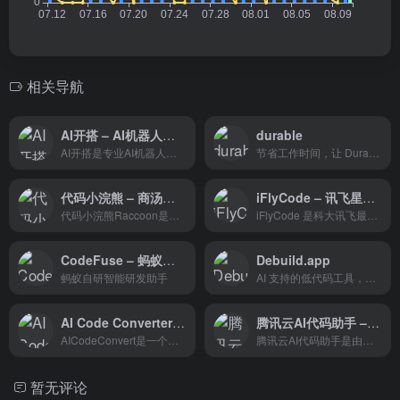
相关导航
AI开搭 – AI机器人智能体开发平台
durable
AI开搭是专业AI机器人应用搭建发布平台，支持大模型LLM切换/知识库/插件/工作流配置，一键发布到自己的网站/飞书/微信/钉钉群等场景，任何个人/企业/开发者都无需编程通过开搭创建发布AI应用并分享赚钱，把想法/知识/技能变成下一代AI应用。
节省工作时间，让 Durable AI 在 30 秒内创建可创收的网站。
代码小浣熊 – 商汤科技推出的智能AI编程助手
iFlyCode – 讯飞星火认知大模型智能编程助手
代码小浣熊Raccoon是商汤科技最新推出的一个智能AI编程助手和工具，由商汤自研的大模型驱动，支持多种编程语言和多项任务能力，可为开发人员带来全新的编程体验。
iFlyCode 是科大讯飞最新推出的智能编程助手，基于讯飞星火认知大模型，可以帮助开发人员编程更轻松，创意更自由。该AI编程工具拥有代码生成、代码补齐、代码纠错、代码解释、生成单元测试等功能。
CodeFuse – 蚂蚁自研代码生成专属大模型
Debuild.app
蚂蚁自研智能研发助手
AI 支持的低代码工具，可帮助您以极快的​​速度构建 Web 应用程序。
AI Code Converter – 代码转换器
腾讯云AI代码助手 – 腾讯推出的AI编程辅助工具
AICodeConvert是一个强大的工具，可以让用户轻松地生成或转换代码和自然语言为他们喜欢的编程语言。该工具利用人工智能技术提供代码生成和翻译功能，从而提高生产力。
腾讯云AI代码助手是由腾讯云自主研发的AI编程辅助工具，旨在通过人工智能技术提高开发者的编码效率。
暂无评论